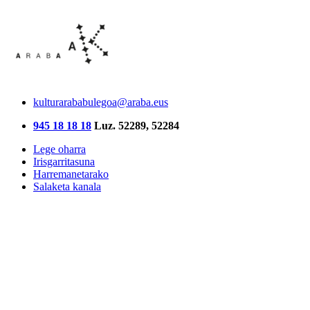
kulturarababulegoa@araba.eus
945 18 18 18
Luz. 52289, 52284
Lege oharra
Irisgarritasuna
Harremanetarako
Salaketa kanala