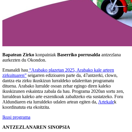
Bapatean Zirko
konpainiak
Baserriko porrusalda
antzezlana
aurkezten du Okondon.
Emanaldi hau
“Arabako plazetan 2025, Arabako kale arteen
zirkuituaren”
seigarren edizioaren parte da, 47antzerki, clown,
dantza eta zirku ikuskizun lurraldeko udalerritan programatu
dituena. Arabako lurralde osoan zehar egingo diren kaleko
ikuskizunen eskaintza zabala da hau. Programa 2020an sortu zen,
lurraldean kaleko arte eszenikoak zabaltzeko eta sustatzeko. Foru
Aldundiaren eta lurraldeko udalen artean egiten da,
Artekale
k
koordinatuta eta ekoitzita.
Ikusi programa
ANTZEZLANAREN SINOPSIA