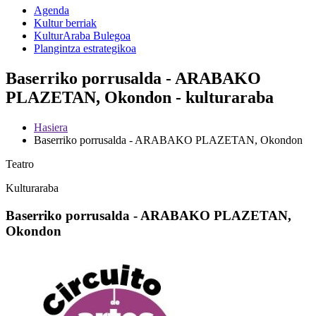
Agenda
Kultur berriak
KulturAraba Bulegoa
Plangintza estrategikoa
Baserriko porrusalda - ARABAKO
PLAZETAN, Okondon - kulturaraba
Hasiera
Baserriko porrusalda - ARABAKO PLAZETAN, Okondon
Teatro
Kulturaraba
Baserriko porrusalda - ARABAKO PLAZETAN,
Okondon