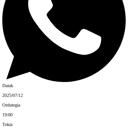
Datak
2025/07/12
Ordutegia
19:00
Tokia