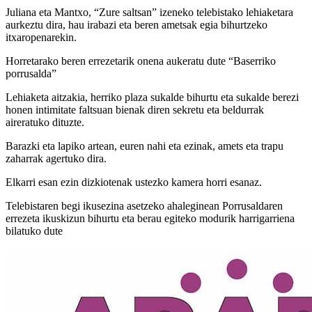
Juliana eta Mantxo, “Zure saltsan” izeneko telebistako lehiaketara
aurkeztu dira, hau irabazi eta beren ametsak egia bihurtzeko
itxaropenarekin.
Horretarako beren errezetarik onena aukeratu dute “Baserriko
porrusalda”
Lehiaketa aitzakia, herriko plaza sukalde bihurtu eta sukalde berezi
honen intimitate faltsuan bienak diren sekretu eta beldurrak
aireratuko dituzte.
Barazki eta lapiko artean, euren nahi eta ezinak, amets eta trapu
zaharrak agertuko dira.
Elkarri esan ezin dizkiotenak ustezko kamera horri esanaz.
Telebistaren begi ikusezina asetzeko ahaleginean Porrusaldaren
errezeta ikuskizun bihurtu eta berau egiteko modurik harrigarriena
bilatuko dute