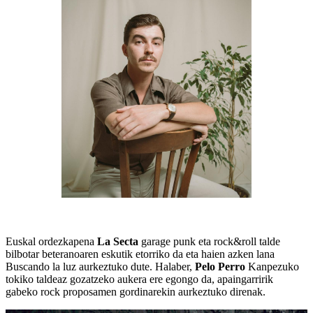
Euskal ordezkapena
La Secta
garage punk eta rock&roll talde
bilbotar beteranoaren eskutik etorriko da eta haien azken lana
Buscando la luz aurkeztuko dute. Halaber,
Pelo Perro
Kanpezuko
tokiko taldeaz gozatzeko aukera ere egongo da, apaingarririk
gabeko rock proposamen gordinarekin aurkeztuko direnak.