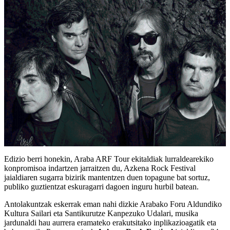
Edizio berri honekin, Araba ARF Tour ekitaldiak lurraldearekiko
konpromisoa indartzen jarraitzen du, Azkena Rock Festival
jaialdiaren sugarra bizirik mantentzen duen topagune bat sortuz,
publiko guztientzat eskuragarri dagoen inguru hurbil batean.
Antolakuntzak eskerrak eman nahi dizkie Arabako Foru Aldundiko
Kultura Sailari eta Santikurutze Kanpezuko Udalari, musika
jardunaldi hau aurrera eramateko erakutsitako inplikazioagatik eta