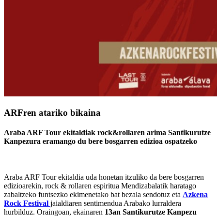
ARFren atariko bikaina
Araba ARF Tour ekitaldiak rock&rollaren arima Santikurutze
Kanpezura eramango du bere bosgarren edizioa ospatzeko
Araba ARF Tour ekitaldia uda honetan itzuliko da bere bosgarren
edizioarekin, rock & rollaren espiritua Mendizabalatik haratago
zabaltzeko funtsezko ekimenetako bat bezala sendotuz eta
Azkena
Rock Festival
jaialdiaren sentimendua Arabako lurraldera
hurbilduz. Oraingoan, ekainaren
13an Santikurutze Kanpezu