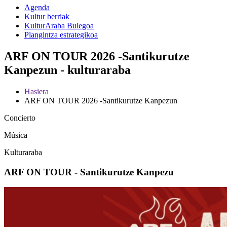
Agenda
Kultur berriak
KulturAraba Bulegoa
Plangintza estrategikoa
ARF ON TOUR 2026 -Santikurutze
Kanpezun - kulturaraba
Hasiera
ARF ON TOUR 2026 -Santikurutze Kanpezun
Concierto
Música
Kulturaraba
ARF ON TOUR - Santikurutze Kanpezu