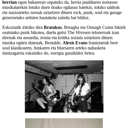
herrian
egun bakarrean ospatuko da, herria jaialdiaren nortasun
musikalarekin lotuko duen doako egitarau batekin, tokiko taldeak
eta nazioarteko izenak uztartzen dituen rock, punk, soul eta garage
generoetako artisten hautaketa zaindu bat bilduz.
Eskoziatik iritsiko dira
Bratakus
, Breagha eta Onnagh Cuinn bikiek
osatutako punk bikotea, duela gutxi The Hivesen teloneroak izan
direnak eta ausardia, ironia eta kritika soziala uztartzen dituen
musika egiten dutenak. Bestalde,
Alexis Evans
frantziarrak bere
soul klasikoaren, funkaren eta bluesaren arteko nahasketa
dantzagarria eskainiko du, energia garaikidez betea.