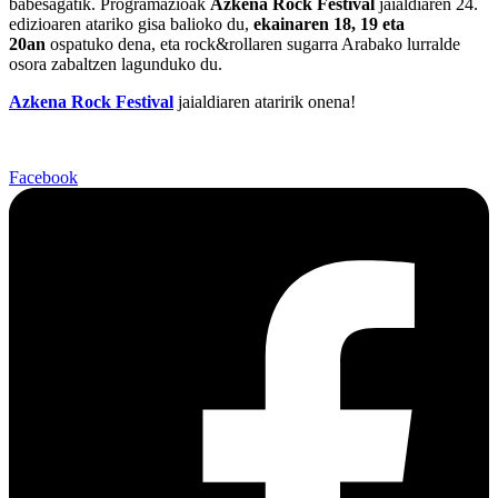
babesagatik. Programazioak
Azkena Rock Festival
jaialdiaren 24.
edizioaren atariko gisa balioko du,
ekainaren 18, 19 eta
20an
ospatuko dena, eta rock&rollaren sugarra Arabako lurralde
osora zabaltzen lagunduko du.
Azkena Rock Festival
jaialdiaren ataririk onena!
Facebook