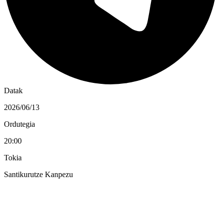
Datak
2026/06/13
Ordutegia
20:00
Tokia
Santikurutze Kanpezu