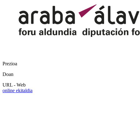
Prezioa
Doan
URL - Web
online ekitaldia