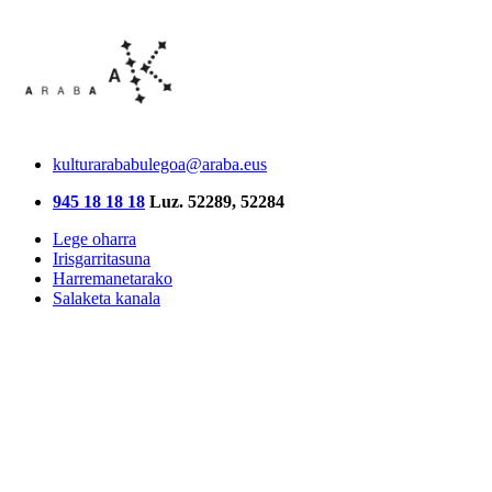
kulturarababulegoa@araba.eus
945 18 18 18
Luz. 52289, 52284
Lege oharra
Irisgarritasuna
Harremanetarako
Salaketa kanala