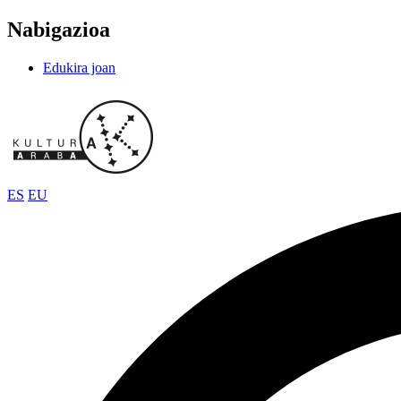
Nabigazioa
Edukira joan
ES
EU