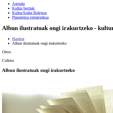
Agenda
Kultur berriak
KulturAraba Bulegoa
Plangintza estrategikoa
Albun ilustratuak ongi irakurtzeko - kult
Hasiera
Albun ilustratuak ongi irakurtzeko
Otros
Cultura
Albun ilustratuak ongi irakurtzeko