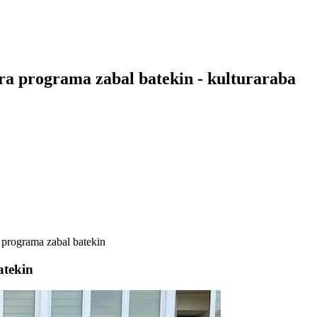
a programa zabal batekin - kulturaraba
programa zabal batekin
atekin