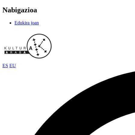
Nabigazioa
Edukira joan
ES
EU