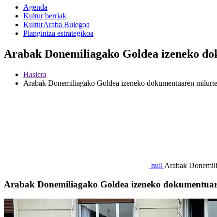
Agenda
Kultur berriak
KulturAraba Bulegoa
Plangintza estrategikoa
Arabak Donemiliagako Goldea izeneko dok
Hasiera
Arabak Donemiliagako Goldea izeneko dokumentuaren milurtek
null
Arabak Donemilia
Arabak Donemiliagako Goldea izeneko dokumentuare