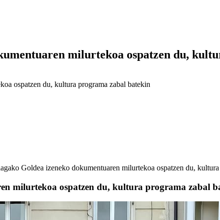
umentuaren milurtekoa ospatzen du, kultur
oa ospatzen du, kultura programa zabal batekin
gako Goldea izeneko dokumentuaren milurtekoa ospatzen du, kultura 
n milurtekoa ospatzen du, kultura programa zabal b