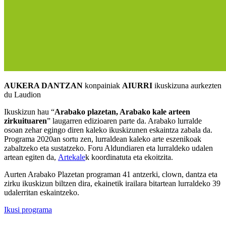
AUKERA DANTZAN
konpainiak
AIURRI
ikuskizuna aurkezten
du Laudion
Ikuskizun hau “
Arabako plazetan, Arabako kale arteen
zirkuituaren
” laugarren edizioaren parte da. Arabako lurralde
osoan zehar egingo diren kaleko ikuskizunen eskaintza zabala da.
Programa 2020an sortu zen, lurraldean kaleko arte eszenikoak
zabaltzeko eta sustatzeko. Foru Aldundiaren eta lurraldeko udalen
artean egiten da,
Artekale
k koordinatuta eta ekoitzita.
Aurten Arabako Plazetan programan 41 antzerki, clown, dantza eta
zirku ikuskizun biltzen dira, ekainetik irailara bitartean lurraldeko 39
udalerritan eskaintzeko.
Ikusi programa