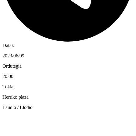
Datak
2023/06/09
Ordutegia
20.00
Tokia
Herriko plaza
Laudio / Llodio