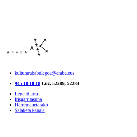
kulturarababulegoa@araba.eus
945 18 18 18
Luz. 52289, 52284
Lege oharra
Irisgarritasuna
Harremanetarako
Salaketa kanala