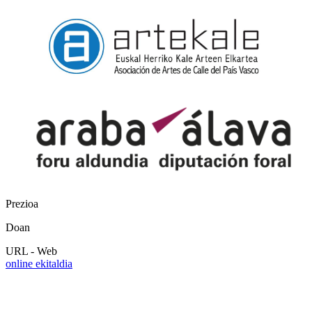
Prezioa
Doan
URL - Web
online ekitaldia