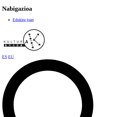
Nabigazioa
Edukira joan
ES
EU