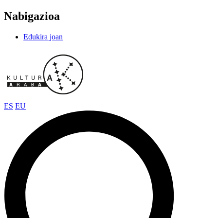
Nabigazioa
Edukira joan
ES
EU