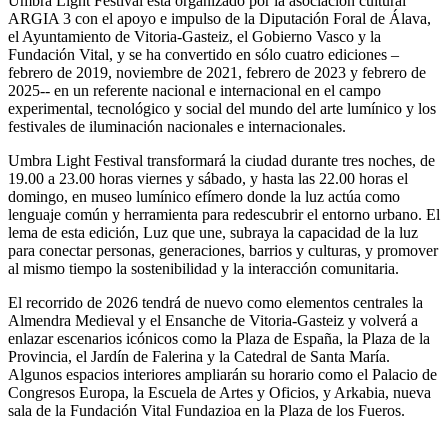
Umbra Light Festival está organizado por la asociación cultural
ARGIA 3 con el apoyo e impulso de la Diputación Foral de Álava,
el Ayuntamiento de Vitoria-Gasteiz, el Gobierno Vasco y la
Fundación Vital, y se ha convertido en sólo cuatro ediciones –
febrero de 2019, noviembre de 2021, febrero de 2023 y febrero de
2025-- en un referente nacional e internacional en el campo
experimental, tecnológico y social del mundo del arte lumínico y los
festivales de iluminación nacionales e internacionales.
Umbra Light Festival transformará la ciudad durante tres noches, de
19.00 a 23.00 horas viernes y sábado, y hasta las 22.00 horas el
domingo, en museo lumínico efímero donde la luz actúa como
lenguaje común y herramienta para redescubrir el entorno urbano. El
lema de esta edición, Luz que une, subraya la capacidad de la luz
para conectar personas, generaciones, barrios y culturas, y promover
al mismo tiempo la sostenibilidad y la interacción comunitaria.
El recorrido de 2026 tendrá de nuevo como elementos centrales la
Almendra Medieval y el Ensanche de Vitoria-Gasteiz y volverá a
enlazar escenarios icónicos como la Plaza de España, la Plaza de la
Provincia, el Jardín de Falerina y la Catedral de Santa María.
Algunos espacios interiores ampliarán su horario como el Palacio de
Congresos Europa, la Escuela de Artes y Oficios, y Arkabia, nueva
sala de la Fundación Vital Fundazioa en la Plaza de los Fueros.