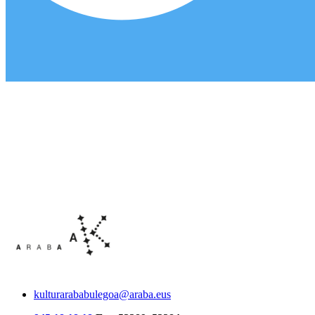
kulturarababulegoa@araba.eus