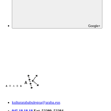
Google+
kulturarababulegoa@araba.eus
945 18 18 18
Ext. 52289, 52284