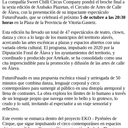
La compañía Sweet Chilli Circus Company pondrá el broche final a
la sexta edición de Arabako Plazetan, el Circuito de Artes de Calle
de Álava, con la presentación de su impactante espectáculo
FuturoPasado, que se celebrará el próximo
5 de octubre a las 20:30
horas
en la Plaza de la Provincia de Vitoria-Gasteiz.
Esta edición ha llevado un total de 47 espectáculos de teatro, clown,
danza y circo a lo largo de los municipios del territorio alavés,
acercando las artes escénicas a plazas y espacios abiertos con una
variada oferta cultural. El programa, impulsado en 2020 por la
Diputación Foral de Álava y los ayuntamientos del territorio, y
coordinado y producido por Artekale, se ha consolidado como una
cita imprescindible para la promoción y difusión de las artes de calle
en Álava.
FuturoPasado es una propuesta escénica visual y arriesgada de 50
minutos que combina danza, lenguaje corporal y circo
contemporáneo para sumergir al público en una distopía atemporal y
llena de contrastes. La obra explora los límites de lo humano a través
de un lenguaje propio que navega entre lo bello y lo grotesco, lo
crudo y lo sutil, invitando al espectador a un viaje sensorial y
reflexivo.
Este evento se enmarca dentro del proyecto EKO - Pyrénées de
Cirque, que sigue impulsando el circo contemporáneo en espacios