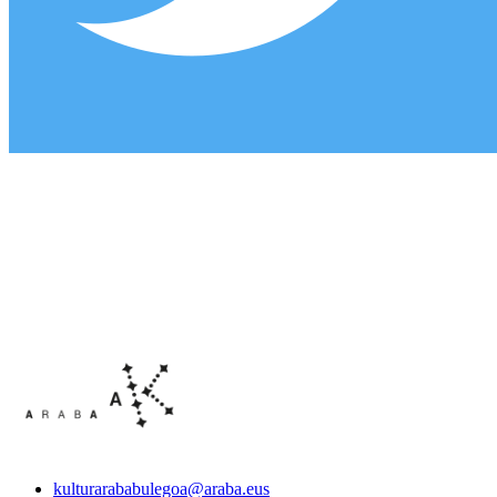
kulturarababulegoa@araba.eus