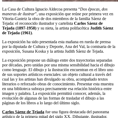
La Casa de Cultura Ignacio Aldecoa presenta “
Dos épocas, dos
maneras de ilustrar
”, una exposición que reúne por primera vez en
Vitoria-Gasteiz la obra de dos miembros de la familia Sáenz de
Tejada: el reconocido ilustrador y cartelista
Carlos Sáenz de
Tejada (1897-1958)
y su nieta, la artista polifacética
Judith Sáenz
de Tejada (1961)
.
La exposición ha sido presentada esta mañana en rueda de prensa
por la diputada de Cultura y Deporte, Ana del Val, la comisaria de la
exposición, Susana Koska y la artista Judith Sáenz de Tejada.
La exposición propone un diálogo entre dos trayectorias separadas
por décadas, pero unidas por una misma sensibilidad hacia el dibujo
como lenguaje. El dibujo y la ilustración encuentran en el libro uno
de sus soportes artísticos esenciales: un objeto cultural a través del
cual las y los artistas han divulgado su obra, acompañado textos
literarios o reforzado obras de conocimiento. Presentar esta muestra
en una biblioteca subraya precisamente esa relación histórica entre
imagen y palabra. La exposición permitirá conocer, además, la
evolución de algunas de las formas de trasladar el dibujo a las
páginas de los libros a lo largo del último siglo.
Carlos Sáenz de Tejada
fue una figura destacada del panorama
artístico de la primera mitad del siglo XX. Dibujante, ilustrador,