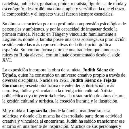
cartelista, publicista, grabador, pintor, retratista, figurinista de moda y
escenógrafo, desarrolló una obra amplia y versátil en la que el trazo,
la composición y el impacto visual fueron siempre esenciales.
Su obra se caracteriza por una profunda comprensión psicológica de
personajes y ambientes, y por la capacidad de impactar desde la
primera mirada. Nacido en Tánger y vinculado familiarmente a
Laguardia, donde la familia posee una casa solariega, su producción
se sitúa entre las más representativas de la ilustración gráfica
española. Su nombre forma parte de una tradición que hunde sus
raíces en Rioja alavesa, con un linaje documentado desde el siglo
XVI.
La exposición incorpora la obra de su nieta,
Judith Sáenz de
Tejada
, quien ha construido un universo creativo propio a través de
diversas disciplinas. Nacida en 1961,
Judith Sáenz de Tejada
Gorman
representa otra forma de entender la ilustración: más
narrativa, lúdica y vinculada a la divulgación cultural. Artista
polifacética cuya trayectoria incluye la restauración de obras de arte,
la gestión cultural y turística, la creación literaria y la ilustración.
Muy unida a
Laguardia
, donde la familia mantiene su casa
solariega y donde ella misma ha desarrollado parte de su actividad
creativa y vinculada al enoturismo, Judith ha sabido transformar ese
entorno en una fuente de inspiración. Muchos de sus personajes y