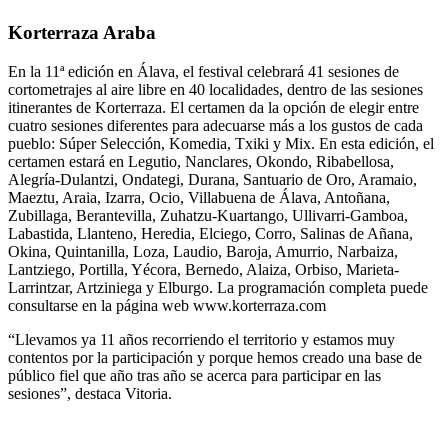
Korterraza Araba
En la 11ª edición en Álava, el festival celebrará 41 sesiones de
cortometrajes al aire libre en 40 localidades, dentro de las sesiones
itinerantes de Korterraza. El certamen da la opción de elegir entre
cuatro sesiones diferentes para adecuarse más a los gustos de cada
pueblo: Súper Selección, Komedia, Txiki y Mix. En esta edición, el
certamen estará en Legutio, Nanclares, Okondo, Ribabellosa,
Alegría-Dulantzi, Ondategi, Durana, Santuario de Oro, Aramaio,
Maeztu, Araia, Izarra, Ocio, Villabuena de Álava, Antoñana,
Zubillaga, Berantevilla, Zuhatzu-Kuartango, Ullivarri-Gamboa,
Labastida, Llanteno, Heredia, Elciego, Corro, Salinas de Añana,
Okina, Quintanilla, Loza, Laudio, Baroja, Amurrio, Narbaiza,
Lantziego, Portilla, Yécora, Bernedo, Alaiza, Orbiso, Marieta-
Larrintzar, Artziniega y Elburgo. La programación completa puede
consultarse en la página web www.korterraza.com
“Llevamos ya 11 años recorriendo el territorio y estamos muy
contentos por la participación y porque hemos creado una base de
público fiel que año tras año se acerca para participar en las
sesiones”, destaca Vitoria.