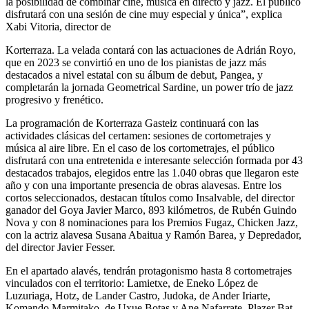
la posibilidad de combinar cine, música en directo y jazz. El público
disfrutará con una sesión de cine muy especial y única”, explica
Xabi Vitoria, director de
Korterraza. La velada contará con las actuaciones de Adrián Royo,
que en 2023 se convirtió en uno de los pianistas de jazz más
destacados a nivel estatal con su álbum de debut, Pangea, y
completarán la jornada Geometrical Sardine, un power trío de jazz
progresivo y frenético.
La programación de Korterraza Gasteiz continuará con las
actividades clásicas del certamen: sesiones de cortometrajes y
música al aire libre. En el caso de los cortometrajes, el público
disfrutará con una entretenida e interesante selección formada por 43
destacados trabajos, elegidos entre las 1.040 obras que llegaron este
año y con una importante presencia de obras alavesas. Entre los
cortos seleccionados, destacan títulos como Insalvable, del director
ganador del Goya Javier Marco, 893 kilómetros, de Rubén Guindo
Nova y con 8 nominaciones para los Premios Fugaz, Chicken Jazz,
con la actriz alavesa Susana Abaitua y Ramón Barea, y Depredador,
del director Javier Fesser.
En el apartado alavés, tendrán protagonismo hasta 8 cortometrajes
vinculados con el territorio: Lamietxe, de Eneko López de
Luzuriaga, Hotz, de Lander Castro, Judoka, de Ander Iriarte,
Komando Marmitako, de Uxue Botas y Ane Nafarrate, Plazer Bat,