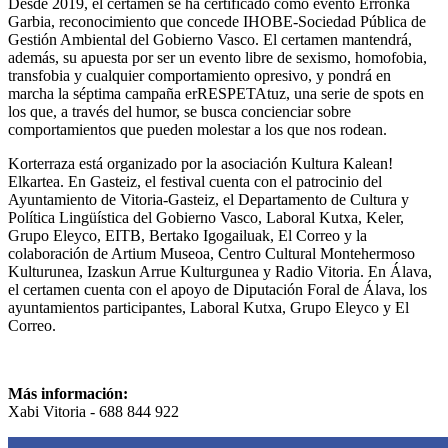
Desde 2019, el certamen se ha certificado como evento Erronka
Garbia, reconocimiento que concede IHOBE-Sociedad Pública de
Gestión Ambiental del Gobierno Vasco. El certamen mantendrá,
además, su apuesta por ser un evento libre de sexismo, homofobia,
transfobia y cualquier comportamiento opresivo, y pondrá en
marcha la séptima campaña erRESPETAtuz, una serie de spots en
los que, a través del humor, se busca concienciar sobre
comportamientos que pueden molestar a los que nos rodean.
Korterraza está organizado por la asociación Kultura Kalean!
Elkartea. En Gasteiz, el festival cuenta con el patrocinio del
Ayuntamiento de Vitoria-Gasteiz, el Departamento de Cultura y
Política Lingüística del Gobierno Vasco, Laboral Kutxa, Keler,
Grupo Eleyco, EITB, Bertako Igogailuak, El Correo y la
colaboración de Artium Museoa, Centro Cultural Montehermoso
Kulturunea, Izaskun Arrue Kulturgunea y Radio Vitoria. En Álava,
el certamen cuenta con el apoyo de Diputación Foral de Álava, los
ayuntamientos participantes, Laboral Kutxa, Grupo Eleyco y El
Correo.
Más información:
Xabi Vitoria - 688 844 922