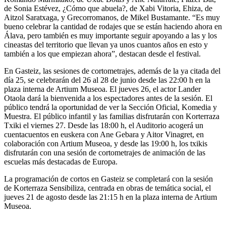
de Sonia Estévez, ¿Cómo que abuela?, de Xabi Vitoria, Ehiza, de
Aitzol Saratxaga, y Grecorromanos, de Mikel Bustamante. “Es muy
bueno celebrar la cantidad de rodajes que se están haciendo ahora en
Álava, pero también es muy importante seguir apoyando a las y los
cineastas del territorio que llevan ya unos cuantos años en esto y
también a los que empiezan ahora”, destacan desde el festival.
En Gasteiz, las sesiones de cortometrajes, además de la ya citada del
día 25, se celebrarán del 26 al 28 de junio desde las 22:00 h en la
plaza interna de Artium Museoa. El jueves 26, el actor Lander
Otaola dará la bienvenida a los espectadores antes de la sesión. El
público tendrá la oportunidad de ver la Sección Oficial, Komedia y
Muestra. El público infantil y las familias disfrutarán con Korterraza
Txiki el viernes 27. Desde las 18:00 h, el Auditorio acogerá un
cuentacuentos en euskera con Ane Gebara y Aitor Vinagret, en
colaboración con Artium Museoa, y desde las 19:00 h, los txikis
disfrutarán con una sesión de cortometrajes de animación de las
escuelas más destacadas de Europa.
La programación de cortos en Gasteiz se completará con la sesión
de Korterraza Sensibiliza, centrada en obras de temática social, el
jueves 21 de agosto desde las 21:15 h en la plaza interna de Artium
Museoa.