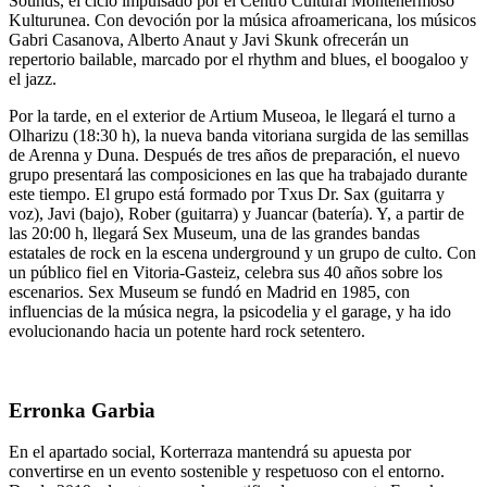
Sounds, el ciclo impulsado por el Centro Cultural Montehermoso
Kulturunea. Con devoción por la música afroamericana, los músicos
Gabri Casanova, Alberto Anaut y Javi Skunk ofrecerán un
repertorio bailable, marcado por el rhythm and blues, el boogaloo y
el jazz.
Por la tarde, en el exterior de Artium Museoa, le llegará el turno a
Olharizu (18:30 h), la nueva banda vitoriana surgida de las semillas
de Arenna y Duna. Después de tres años de preparación, el nuevo
grupo presentará las composiciones en las que ha trabajado durante
este tiempo. El grupo está formado por Txus Dr. Sax (guitarra y
voz), Javi (bajo), Rober (guitarra) y Juancar (batería). Y, a partir de
las 20:00 h, llegará Sex Museum, una de las grandes bandas
estatales de rock en la escena underground y un grupo de culto. Con
un público fiel en Vitoria-Gasteiz, celebra sus 40 años sobre los
escenarios. Sex Museum se fundó en Madrid en 1985, con
influencias de la música negra, la psicodelia y el garage, y ha ido
evolucionando hacia un potente hard rock setentero.
Erronka Garbia
En el apartado social, Korterraza mantendrá su apuesta por
convertirse en un evento sostenible y respetuoso con el entorno.