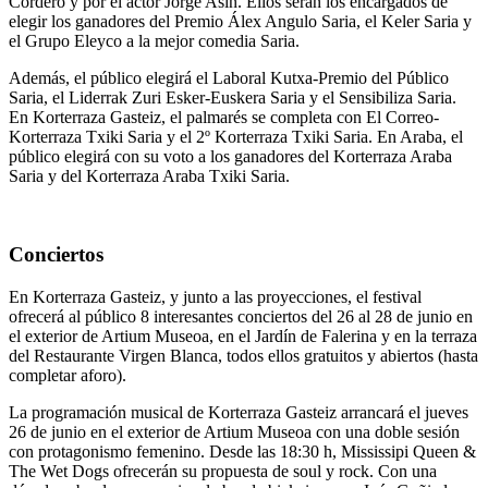
Cordero y por el actor Jorge Asín. Ellos serán los encargados de
elegir los ganadores del Premio Álex Angulo Saria, el Keler Saria y
el Grupo Eleyco a la mejor comedia Saria.
Además, el público elegirá el Laboral Kutxa-Premio del Público
Saria, el Liderrak Zuri Esker-Euskera Saria y el Sensibiliza Saria.
En Korterraza Gasteiz, el palmarés se completa con El Correo-
Korterraza Txiki Saria y el 2º Korterraza Txiki Saria. En Araba, el
público elegirá con su voto a los ganadores del Korterraza Araba
Saria y del Korterraza Araba Txiki Saria.
Conciertos
En Korterraza Gasteiz, y junto a las proyecciones, el festival
ofrecerá al público 8 interesantes conciertos del 26 al 28 de junio en
el exterior de Artium Museoa, en el Jardín de Falerina y en la terraza
del Restaurante Virgen Blanca, todos ellos gratuitos y abiertos (hasta
completar aforo).
La programación musical de Korterraza Gasteiz arrancará el jueves
26 de junio en el exterior de Artium Museoa con una doble sesión
con protagonismo femenino. Desde las 18:30 h, Mississipi Queen &
The Wet Dogs ofrecerán su propuesta de soul y rock. Con una