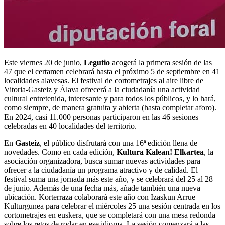
Este viernes 20 de junio,
Legutio
acogerá la primera sesión de las
47 que el certamen celebrará hasta el próximo 5 de septiembre en 41
localidades alavesas. El festival de cortometrajes al aire libre de
Vitoria-Gasteiz y Álava ofrecerá a la ciudadanía una actividad
cultural entretenida, interesante y para todos los públicos, y lo hará,
como siempre, de manera gratuita y abierta (hasta completar aforo).
En 2024, casi 11.000 personas participaron en las 46 sesiones
celebradas en 40 localidades del territorio.
En
Gasteiz
, el público disfrutará con una 16ª edición llena de
novedades. Como en cada edición,
Kultura Kalean! Elkartea
, la
asociación organizadora, busca sumar nuevas actividades para
ofrecer a la ciudadanía un programa atractivo y de calidad. El
festival suma una jornada más este año, y se celebrará del 25 al 28
de junio. Además de una fecha más, añade también una nueva
ubicación. Korterraza colaborará este año con Izaskun Arrue
Kulturgunea para celebrar el miércoles 25 una sesión centrada en los
cortometrajes en euskera, que se completará con una mesa redonda
sobre los retos de rodar en ese idioma. La sesión comenzará a las