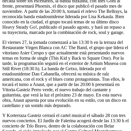
década sobre los escenarios, la banda bizkaina, con Inés Goñi al
frente, presentará Phoenix, el disco que publicó el pasado mes de
noviembre. A partir de las 20:00 h, tomará el relevo The Bellrays, la
reconocida banda estadounidense liderada por Lisa Kekaula. Bien
conocido en la ciudad, el grupo tocará temas de su último disco
Heavy Steady Go!, publicado el pasado agosto, y hará un repaso a
su trayectoria, marcada por la combinación de rock, soul y garage.
El viernes 27, la jornada comenzará a las 13:30 h en la terraza del
Restaurante Virgen Blanca con AC The Band, el grupo que lidera el
vitoriano Asier Crespo y que actualmente está presentando nuevos
temas en forma de single (This Kid y Back to Square One). Por la
tarde, la programación seguirá en el exterior de Artium Museoa con
Still River (18:30 h). La banda de Getxo, liderada por el
estadounidense Dan Cabanella, ofrecerá su música de raíz
americana, con el rock y el blues como protagonistas. Tras ellos, le
tocará el turno a Anaut, que a partir de las 20:00 h presentará en
Vitoria-Gasteiz Perro verde, el nuevo trabajo del cantante y
guitarrista, que verá la luz el próximo 23 de mayo. En esta nueva
obra, Anaut apuesta por una evolución en su estilo, con un disco en
castellano y un sonido más depurado.
Y Korterraza Gasteiz cerrará el cartel musical el sábado 28 con tres
nuevos conciertos. El Jardín de Falerina acogerá desde las 13:30 h el
concierto de Trío Bravo, dentro de la colaboración con Belar