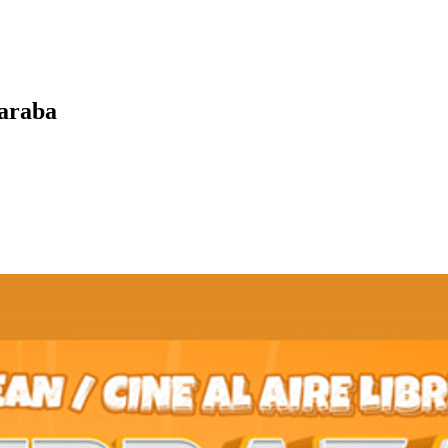
raraba