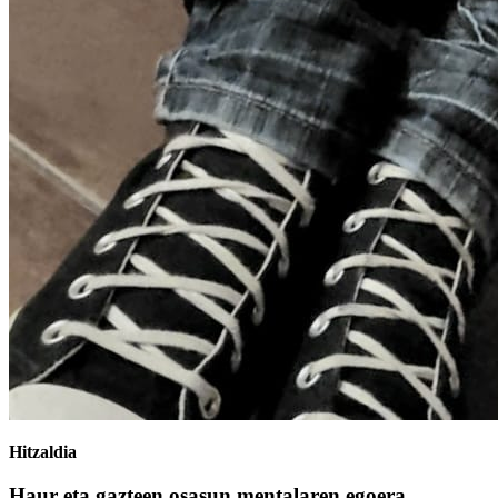
Hitzaldia
Haur eta gazteen osasun mentalaren egoera