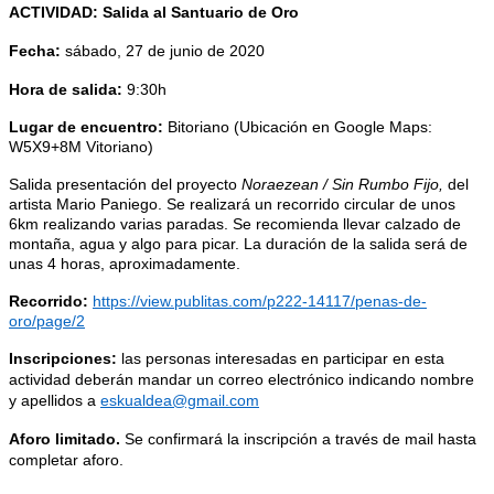
ACTIVIDAD: Salida al Santuario de Oro
Fecha:
sábado, 27 de junio de 2020
Hora de salida:
9:30h
Lugar de encuentro:
Bitoriano (Ubicación en Google Maps:
W5X9+8M Vitoriano)
Salida presentación del proyecto
Noraezean / Sin Rumbo Fijo,
del
artista Mario Paniego. Se realizará un recorrido circular de unos
6km realizando varias paradas. Se recomienda llevar calzado de
montaña, agua y algo para picar. La duración de la salida será de
unas 4 horas, aproximadamente.
Recorrido:
https://view.publitas.com/p222-14117/penas-de-
oro/page/2
Inscripciones:
las personas interesadas en participar en esta
actividad deberán mandar un correo electrónico indicando nombre
y apellidos a
eskualdea@gmail.com
Aforo limitado.
Se confirmará la inscripción a través de mail hasta
completar aforo.