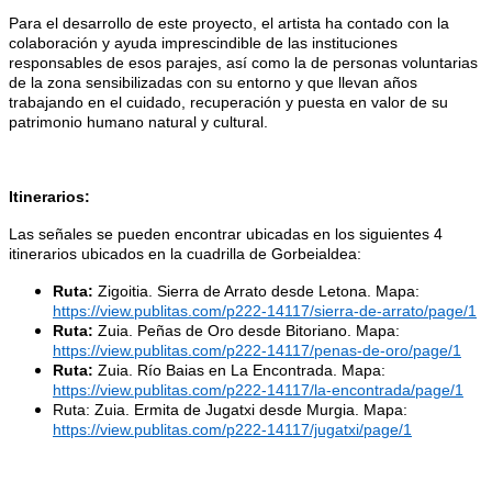
Para el desarrollo de este proyecto, el artista ha contado con la
colaboración y ayuda imprescindible de las instituciones
responsables de esos parajes, así como la de personas voluntarias
de la zona sensibilizadas con su entorno y que llevan años
trabajando en el cuidado, recuperación y puesta en valor de su
patrimonio humano natural y cultural.
Itinerarios:
Las señales se pueden encontrar ubicadas en los siguientes 4
itinerarios ubicados en la cuadrilla de Gorbeialdea:
Ruta:
Zigoitia. Sierra de Arrato desde Letona. Mapa:
https://view.publitas.com/p222-14117/sierra-de-arrato/page/1
Ruta:
Zuia. Peñas de Oro desde Bitoriano. Mapa:
https://view.publitas.com/p222-14117/penas-de-oro/page/1
Ruta:
Zuia. Río Baias en La Encontrada. Mapa:
https://view.publitas.com/p222-14117/la-encontrada/page/1
Ruta: Zuia. Ermita de Jugatxi desde Murgia. Mapa:
https://view.publitas.com/p222-14117/jugatxi/page/1