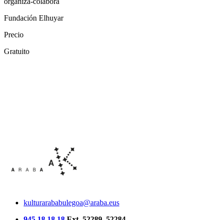
organiza-colabora
Fundación Elhuyar
Precio
Gratuito
kulturarababulegoa@araba.eus
945 18 18 18
Ext. 52289, 52284