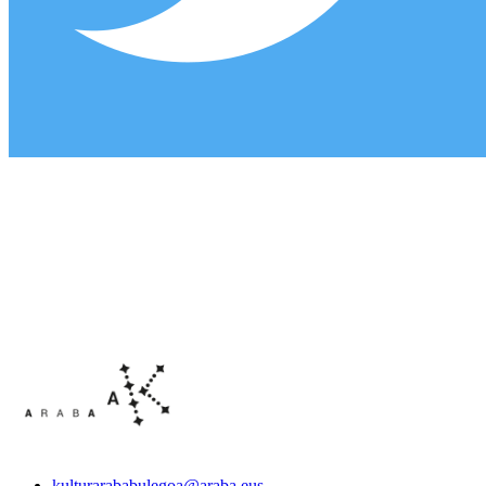
kulturarababulegoa@araba.eus