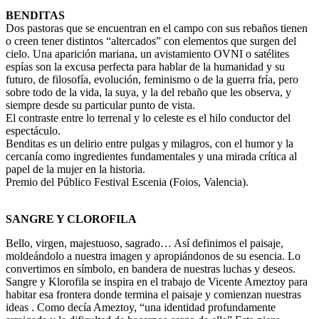
BENDITAS
Dos pastoras que se encuentran en el campo con sus rebaños tienen
o creen tener distintos “altercados” con elementos que surgen del
cielo. Una aparición mariana, un avistamiento OVNI o satélites
espías son la excusa perfecta para hablar de la humanidad y su
futuro, de filosofía, evolución, feminismo o de la guerra fría, pero
sobre todo de la vida, la suya, y la del rebaño que les observa, y
siempre desde su particular punto de vista.
El contraste entre lo terrenal y lo celeste es el hilo conductor del
espectáculo.
Benditas es un delirio entre pulgas y milagros, con el humor y la
cercanía como ingredientes fundamentales y una mirada crítica al
papel de la mujer en la historia.
Premio del Público Festival Escenia (Foios, Valencia).
SANGRE Y CLOROFILA
Bello, virgen, majestuoso, sagrado… Así definimos el paisaje,
moldeándolo a nuestra imagen y apropiándonos de su esencia. Lo
convertimos en símbolo, en bandera de nuestras luchas y deseos.
Sangre y Klorofila se inspira en el trabajo de Vicente Ameztoy para
habitar esa frontera donde termina el paisaje y comienzan nuestras
ideas . Como decía Ameztoy, “una identidad profundamente