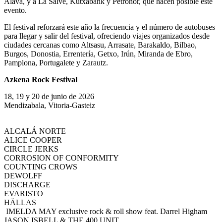
Álava, y a La Salve, Kutxabank y Petronor, que hacen posible este
evento.
El festival reforzará este año la frecuencia y el número de autobuses
para llegar y salir del festival, ofreciendo viajes organizados desde
ciudades cercanas como Altsasu, Arrasate, Barakaldo, Bilbao,
Burgos, Donostia, Errentería, Getxo, Irún, Miranda de Ebro,
Pamplona, Portugalete y Zarautz.
Azkena Rock Festival
18, 19 y 20 de junio de 2026
Mendizabala, Vitoria-Gasteiz
ALCALÁ NORTE
ALICE COOPER
CIRCLE JERKS
CORROSION OF CONFORMITY
COUNTING CROWS
DEWOLFF
DISCHARGE
EVARISTO
HÄLLAS
IMELDA MAY exclusive rock & roll show feat. Darrel Higham
JASON ISBELL & THE 400 UNIT