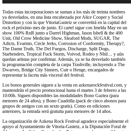
Todas estas incorporaciones se suman a los más de treinta nombres
ya desvelados, en una lista encabezada por Alice Cooper y Social
Distortion y con la que VitoriaGasteiz se convertirá en la capital del
rock el próximo mes de junio. El cartel sigue con Imelda May en un
show 100% RnR junto a Darrel Highman, Jason Isbell & the 400
Unit, Old Crow Medicine Show, Sleaford Mods, SUGAR, The
Adicts, Evaristo, Circle Jerks, Corrosion of Conformity, Therapy?,
The Damn Truth, The Del Fuegos, Discharge, Split Dogs,
Starbenders, Tropical Fuck Storm, Voivod, Rodeo y Nhil… y aún
quedan artistas por confirmar. Además, ya se ha desvelado también
la programación completa de la carpa Trashville, incluyendo a The
Dwarves, Bridge City Sinners, Cuir o Henge, encargados de
representar la faceta más visceral del festival.
Los bonos generales siguen a la venta en azkenarockfestival.com, y
mantendrán el precio promocional hasta el martes 3 de febrero a las
10:00h. Siguen disponibles las modalidades Bono Gaztea (para
menores de 24 años), y Bono Cuadrilla (pack de cinco abonos para
grupos de amigos con un sexto gratis). Como en ediciones
anteriores, la entrada será gratuita para menores de 14 años.
La organización de Azkena Rock Festival agradece especialmente el
apoyo al Ayuntamiento de Vitoria-Gasteiz, a la Diputación Foral de