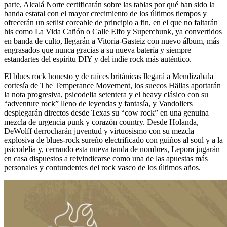
parte, Alcalá Norte certificarán sobre las tablas por qué han sido la
banda estatal con el mayor crecimiento de los últimos tiempos y
ofrecerán un setlist coreable de principio a fin, en el que no faltarán
his como La Vida Cañón o Calle Elfo y Superchunk, ya convertidos
en banda de culto, llegarán a Vitoria-Gasteiz con nuevo álbum, más
engrasados que nunca gracias a su nueva batería y siempre
estandartes del espíritu DIY y del indie rock más auténtico.
El blues rock honesto y de raíces británicas llegará a Mendizabala
cortesía de The Temperance Movement, los suecos Hällas aportarán
la nota progresiva, psicodelia setentera y el heavy clásico con su
“adventure rock” lleno de leyendas y fantasía, y Vandoliers
desplegarán directos desde Texas su “cow rock” en una genuina
mezcla de urgencia punk y corazón country. Desde Holanda,
DeWolff derrocharán juventud y virtuosismo con su mezcla
explosiva de blues-rock sureño electrificado con guiños al soul y a la
psicodelia y, cerrando esta nueva tanda de nombres, Lepora jugarán
en casa dispuestos a reivindicarse como una de las apuestas más
personales y contundentes del rock vasco de los últimos años.