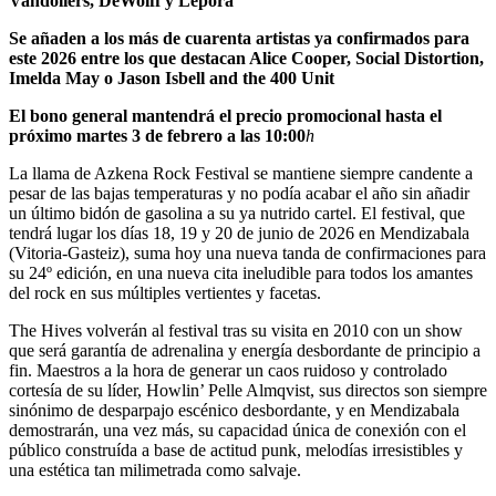
Vandoliers, DeWolff y Lepora
Se añaden a los más de cuarenta artistas ya confirmados para
este 2026 entre los que destacan Alice Cooper, Social Distortion,
Imelda May o Jason Isbell and the 400 Unit
El bono general mantendrá el precio promocional hasta el
próximo martes 3 de febrero a las 10:00
h
La llama de Azkena Rock Festival se mantiene siempre candente a
pesar de las bajas temperaturas y no podía acabar el año sin añadir
un último bidón de gasolina a su ya nutrido cartel. El festival, que
tendrá lugar los días 18, 19 y 20 de junio de 2026 en Mendizabala
(Vitoria-Gasteiz), suma hoy una nueva tanda de confirmaciones para
su 24º edición, en una nueva cita ineludible para todos los amantes
del rock en sus múltiples vertientes y facetas.
The Hives volverán al festival tras su visita en 2010 con un show
que será garantía de adrenalina y energía desbordante de principio a
fin. Maestros a la hora de generar un caos ruidoso y controlado
cortesía de su líder, Howlin’ Pelle Almqvist, sus directos son siempre
sinónimo de desparpajo escénico desbordante, y en Mendizabala
demostrarán, una vez más, su capacidad única de conexión con el
público construída a base de actitud punk, melodías irresistibles y
una estética tan milimetrada como salvaje.