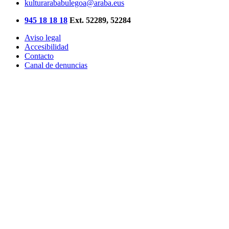
kulturarababulegoa@araba.eus
945 18 18 18
Ext. 52289, 52284
Aviso legal
Accesibilidad
Contacto
Canal de denuncias