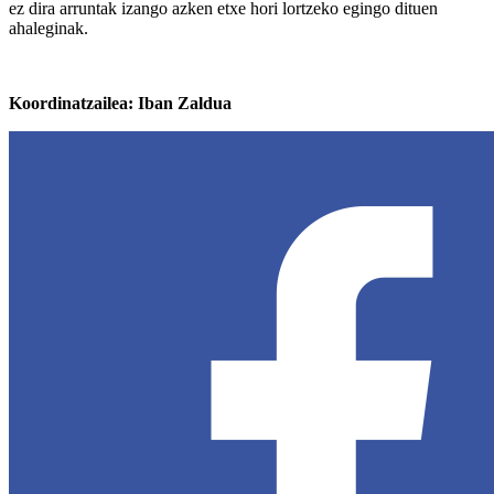
ez dira arruntak izango azken etxe hori lortzeko egingo dituen
ahaleginak.
Koordinatzailea: Iban Zaldua