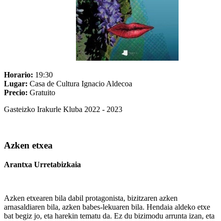
Horario:
19:30
Lugar:
Casa de Cultura Ignacio Aldecoa
Precio:
Gratuito
Gasteizko Irakurle Kluba 2022 - 2023
Azken etxea
Arantxa Urretabizkaia
Azken etxearen bila dabil protagonista, bizitzaren azken
arnasaldiaren bila, azken babes-lekuaren bila. Hendaia aldeko etxe
bat begiz jo, eta harekin tematu da. Ez du bizimodu arrunta izan, eta