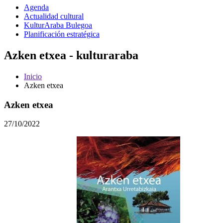
Agenda
Actualidad cultural
KulturAraba Bulegoa
Planificación estratégica
Azken etxea - kulturaraba
Inicio
Azken etxea
Azken etxea
27/10/2022