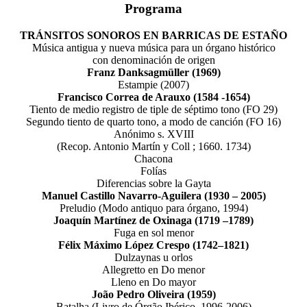
Programa
TRÁNSITOS SONOROS EN BARRICAS DE ESTAÑO
Música antigua y nueva música para un órgano histórico
con denominación de origen
Franz Danksagmüller (1969)
Estampie (2007)
Francisco Correa de Arauxo (1584 -1654)
Tiento de medio registro de tiple de séptimo tono (FO 29)
Segundo tiento de quarto tono, a modo de canción (FO 16)
Anónimo s. XVIII
(Recop. Antonio Martín y Coll ; 1660. 1734)
Chacona
Folías
Diferencias sobre la Gayta
Manuel Castillo Navarro-Aguilera (1930 – 2005)
Preludio (Modo antiquo para órgano, 1994)
Joaquín Martínez de Oxinaga (1719 –1789)
Fuga en sol menor
Félix Máximo López Crespo (1742–1821)
Dulzaynas u orlos
Allegretto en Do menor
Lleno en Do mayor
João Pedro Oliveira (1959)
Batalha (Livro de Órgão Ibérico, 1996-2006)