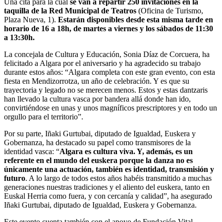
Una cita para la cual
se van a repartir 250 invitaciones en la
taquilla de la Red Municipal de Teatros
(Oficina de Turismo,
Plaza Nueva, 1).
Estarán disponibles desde esta misma tarde en
horario de 16 a 18h, de martes a viernes y los sábados de 11:30
a 13:30h.
La concejala de Cultura y Educación, Sonia Díaz de Corcuera, ha
felicitado a Algara por el aniversario y ha agradecido su trabajo
durante estos años: “Algara completa con este gran evento, con esta
fiesta en Mendizorrotza, un año de celebración. Y es que su
trayectoria y legado no se merecen menos. Estos y estas dantzaris
han llevado la cultura vasca por bandera allá donde han ido,
convirtiéndose en unas y unos magníficos prescriptores y en todo un
orgullo para el territorio”.
Por su parte, Iñaki Gurtubai, diputado de Igualdad, Euskera y
Gobernanza, ha destacado su papel como transmisores de la
identidad vasca: “
Algara es cultura viva. Y, además, es un
referente en el mundo del euskera porque la danza no es
únicamente una actuación, también es identidad, transmisión y
futuro
. A lo largo de todos estos años habéis transmitido a muchas
generaciones nuestras tradiciones y el aliento del euskera, tanto en
Euskal Herria como fuera, y con cercanía y calidad”, ha asegurado
Iñaki Gurtubai, diputado de Igualdad, Euskera y Gobernanza.
Este evento cuenta también con el apoyo de Fundación Vital,