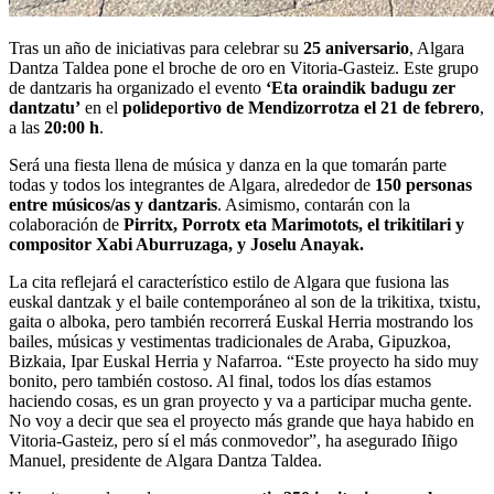
Tras un año de iniciativas para celebrar su
25 aniversario
, Algara
Dantza Taldea pone el broche de oro en Vitoria-Gasteiz. Este grupo
de dantzaris ha organizado el evento
‘Eta oraindik badugu zer
dantzatu’
en el
polideportivo de Mendizorrotza el 21 de febrero
,
a las
20:00 h
.
Será una fiesta llena de música y danza en la que tomarán parte
todas y todos los integrantes de Algara, alrededor de
150 personas
entre músicos/as y dantzaris
. Asimismo, contarán con la
colaboración de
Pirritx, Porrotx eta Marimotots, el trikitilari y
compositor Xabi Aburruzaga, y Joselu Anayak.
La cita reflejará el característico estilo de Algara que fusiona las
euskal dantzak y el baile contemporáneo al son de la trikitixa, txistu,
gaita o alboka, pero también recorrerá Euskal Herria mostrando los
bailes, músicas y vestimentas tradicionales de Araba, Gipuzkoa,
Bizkaia, Ipar Euskal Herria y Nafarroa. “Este proyecto ha sido muy
bonito, pero también costoso. Al final, todos los días estamos
haciendo cosas, es un gran proyecto y va a participar mucha gente.
No voy a decir que sea el proyecto más grande que haya habido en
Vitoria-Gasteiz, pero sí el más conmovedor”, ha asegurado Iñigo
Manuel, presidente de Algara Dantza Taldea.