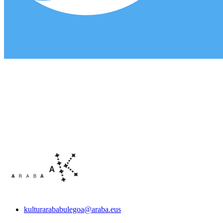
kulturarababulegoa@araba.eus